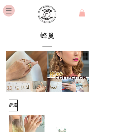
蜂巢
篩選