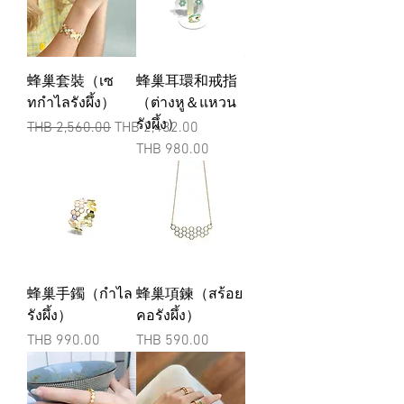
蜂巢套裝（เซ
蜂巢耳環和戒指
ทกำไลรังผึ้ง）
（ต่างหู＆แหวน
รังผึ้ง）
一般價格
促銷價格
THB 2,560.00
THB 2,432.00
價格
THB 980.00
蜂巢手鐲（กำไล
蜂巢項鍊（สร้อย
รังผึ้ง）
คอรังผึ้ง）
價格
價格
THB 990.00
THB 590.00