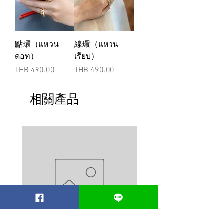
點環（แหวน
線環（แหวน
ดอท）
เรียบ）
價格
價格
THB 490.00
THB 490.00
相關產品
Best seller