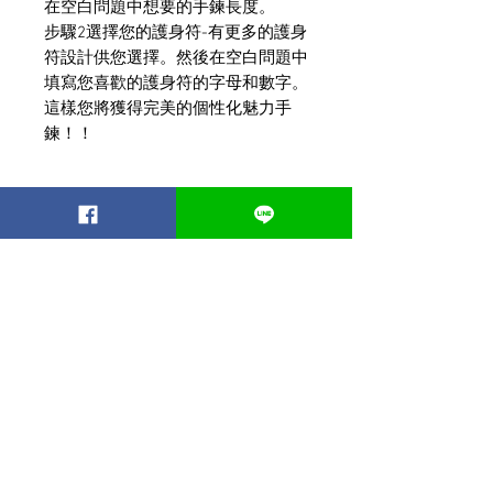
在空白問題中想要的手鍊長度。
步驟2選擇您的護身符-有更多的護身
符設計供您選擇。然後在空白問題中
填寫您喜歡的護身符的字母和數字。
這樣您將獲得完美的個性化魅力手
鍊！！
相關產品
Best seller