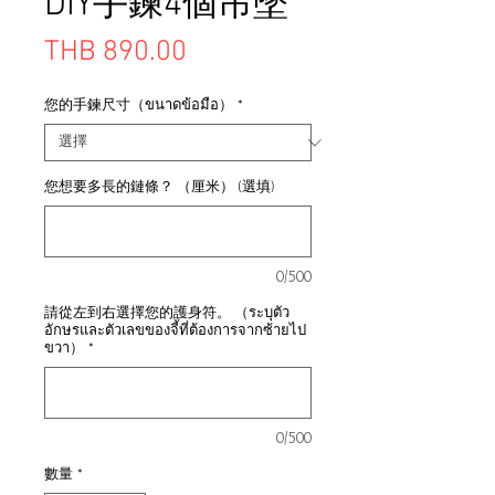
DIY手鍊4個吊墜
價
THB 890.00
格
您的手鍊尺寸（ขนาดข้อมือ）
*
您想要多長的鏈條？ （厘米） (選填)
0/500
請從左到右選擇您的護身符。 （ระบุตัว
อักษรและตัวเลขของจี้ที่ต้องการจากซ้ายไป
ขวา）
*
0/500
數量
*