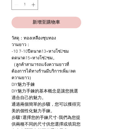
新增至購物車
วัสดุ：ทองเหลืองชุบทอง
วามยาว：
-10 7-10ปีดนาด13+หางโซ่2ซม
ดดนาด15+หางโซ่2ซม。
（ลูกค้าสามารถแจ้งความยาวที่
ต้องการได้ทางร้านมีบริการเพิ่ม/ลด
ความยาว）
DIY魅力手鍊
DIY魅力手鍊的基本概念是讓您挑選
適合自己的魅力。
通過兩個簡單的步驟，您可以獲得完
美的個性化魅力手鍊。
步驟1選擇您的手鍊尺寸-我們為您提
供兩種不同的尺寸供您選擇或填寫您