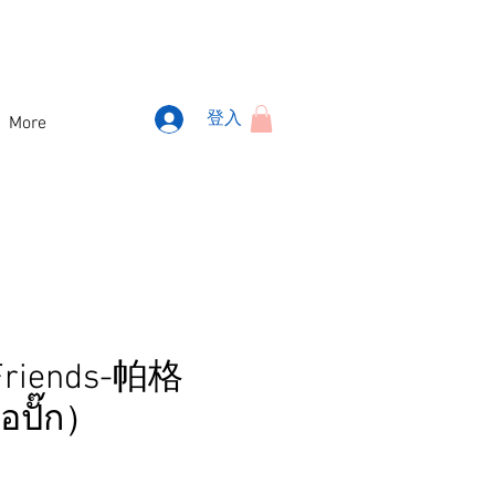
登入
More
Friends-帕格
อปั๊ก）