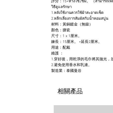
評分：15+หางโซ่2ซม。 （สามารถเพิ่
วิธีดูแลรักษา
1.หลังใช้งานควรใช้ผ้าสะอาดเช็ด
2.หลีกเลี่ยงการสัมผัสกับน้ำหอมสบู่น
材料：黃銅鍍金（無鎳）
顏色：搪瓷
尺寸：1 x 1厘米。
鍊長：15厘米。 +延長2厘米。
用途：配戴
維護 ：
1.穿好後，用乾淨的毛巾將其拋光，
2.避免使用香水和乳液。
製造業：泰國曼谷
相關產品