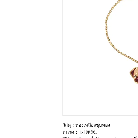
วัสดุ：ทองเหลืองชุบทอง
ดนาด：1x1厘米。