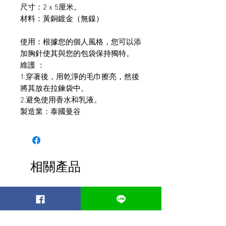
尺寸：2 x 5厘米。
材料：黃銅鍍金（無鎳）
使用：根據您的個人風格，您可以添
加胸針使其與您的包袋保持獨特。
維護 ：
1.穿著後，用乾淨的毛巾擦亮，然後
將其放在拉鍊袋中。
2.避免使用香水和乳液。
製造業：泰國曼谷
相關產品
Best seller