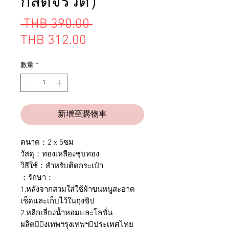
กลัดจรวด）
一
 THB 390.00 
促
般
THB 312.00
銷
價
數量
*
價
格
格
新增至購物車
ดนาด：2 x 5ซม
วัสดุ：ทองเหลืองชุบทอง
วิธีใช้：สำหรับติดกระเป๋า
：รักษา：
1.หลังจากสวมใส่ใช้ผ้าขนหนูสะอาด
เช็ดและเก็บไว้ในถุงซิป
2.หลีกเลี่ยงน้ำหอมและโลชั่น
ผลิต：ุงเทพฯรุงเทพฯ，ประเทศไทย